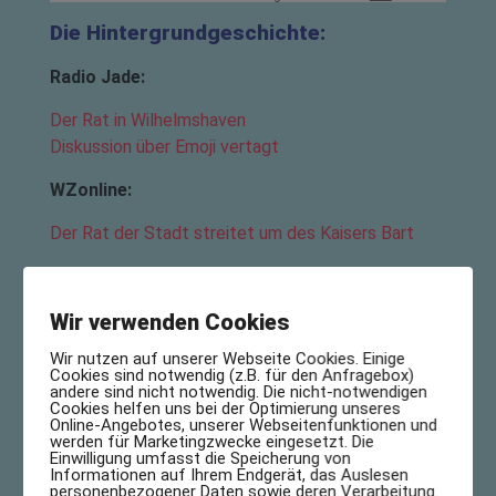
Die Hintergrundgeschichte:
Radio Jade:
Der Rat in Wilhelmshaven
Diskussion über Emoji vertagt
WZonline:
Der Rat der Stadt streitet um des Kaisers Bart
18.05.2018
Wir verwenden Cookies
Das Ergebnis:
Wir nutzen auf unserer Webseite Cookies. Einige
Cookies sind notwendig (z.B. für den Anfragebox)
andere sind nicht notwendig. Die nicht-notwendigen
Cookies helfen uns bei der Optimierung unseres
Online-Angebotes, unserer Webseitenfunktionen und
werden für Marketingzwecke eingesetzt. Die
Einwilligung umfasst die Speicherung von
Informationen auf Ihrem Endgerät, das Auslesen
personenbezogener Daten sowie deren Verarbeitung.