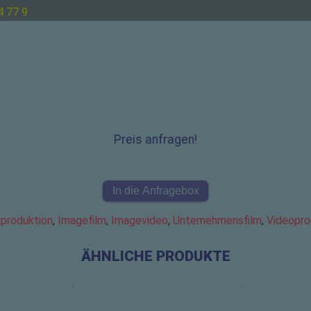
4 77 9
Preis anfragen!
In die Anfragebox
mproduktion
,
Imagefilm
,
Imagevideo
,
Unternehmensfilm
,
Videopro
ÄHNLICHE PRODUKTE